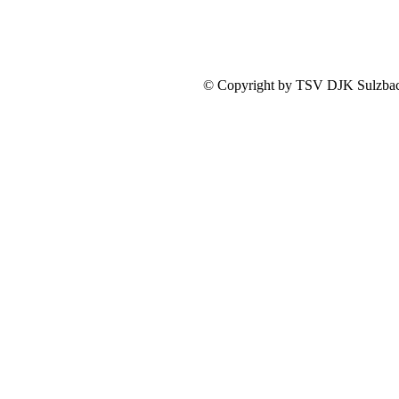
Seite
1
...
17
18
© Copyright by TSV DJK Sulzbac