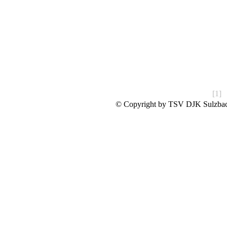
Wir hoffen wieder auf v
Stefan Hager, C-Jugen
Seite
[1]
© Copyright by TSV DJK Sulzbac